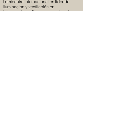
Lumicentro Internacional es líder de
iluminación y ventilación en
Latinoamérica. Contamos con la más
grande exhibición ubicada en el Hub de
Las Américas, Panamá.
Lumicentro Internacional, más de 50 años
ofreciendo innovación y la mayor
variedad en iluminación.
Ubicación